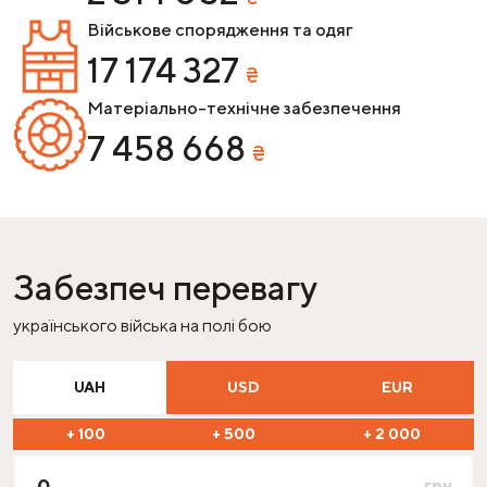
Військове спорядження та одяг
17
174
327
₴
Матеріально-технічне забезпечення
7
458
668
₴
Забезпеч перевагу
українського війська на полі бою
UAH
USD
EUR
+ 100
+ 500
+ 2 000
грн