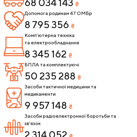
68
034
143
₴
Допомога родинам 47 ОМБр
8
795
356
₴
Комп'ютерна техніка
та електрообладнання
8
345
162
₴
БПЛА та комплектуючі
50
235
288
₴
Засоби тактичної медицини та
медикаменти
9
957
148
₴
Засоби радіоелектронної боротьби та
зв'язок
2
314
052
₴