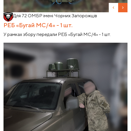
Previous
Nex
Для 72 ОМБР імені Чорних Запорожців
РЕБ «Бугай МС/4» - 1 шт.
У рамках збору передали РЕБ «Бугай МС/4» - 1 шт.