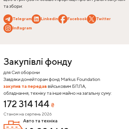
та збори:
Telegram
Linkedin
Facebook
Twitter
Instagram
Закупівлі фонду
для Сил оборони
Завдяки донейторам фонд Markus Foundation
закупив та передав
військовим БПЛА,
обладнання, техніку та інше майно на загальну суму:
172
314
144
₴
Станом на
серпень
2026
Авто та техніка