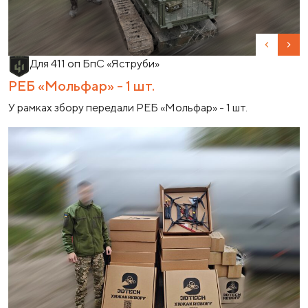
Previous
Nex
Для 411 оп БпС «Яструби»
РЕБ «Мольфар» - 1 шт.
У рамках збору передали РЕБ «Мольфар» - 1 шт.