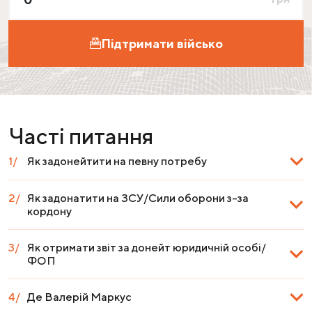
Підтримати військо
Часті питання
Як задонейтити на певну потребу
Як задонатити на ЗСУ/Сили оборони з-за
кордону
Як отримати звіт за донейт юридичній особі/
ФОП
Де Валерій Маркус