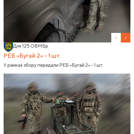
Previous
Nex
Для 125 ОВМБр
РЕБ «Бугай 2» - 1 шт.
У рамках збору передали РЕБ «Бугай 2» - 1 шт.