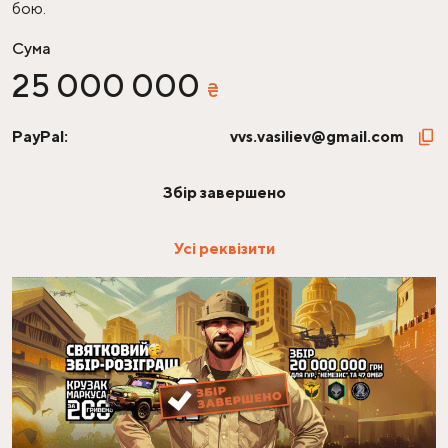
бою.
Сума
25
000
000
₴
PayPal:
vvs.vasiliev@gmail.com
Збір завершено
Усі реквізити