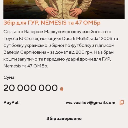
Збір для ГУР, NEMESIS та 47 ОМБр
Спільно з Валерієм Маркусом розігруємо його авто
Toyota FJ Cruiser, мотоцикл Ducati Multistrada 1200S та
футболку української збірної по футболку з підписом
Валерія Сергійовича – за донат від 200 грн. На зібрані
кошти закупимо та передамо ударні дрони для ГУР,
Nemesis та 47 ОМБр.
Сума
20
000
000
₴
PayPal:
vvs.vasiliev@gmail.com
Збір завершено